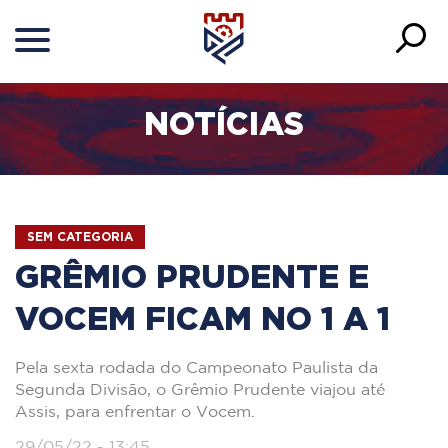
NOTÍCIAS
SEM CATEGORIA
GRÊMIO PRUDENTE E
VOCEM FICAM NO 1 A 1
Pela sexta rodada do Campeonato Paulista da
Segunda Divisão, o Grêmio Prudente viajou até
Assis, para enfrentar o Vocem.
29/05/22 - 13:45