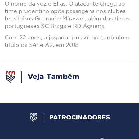
O nome da vez é Elias. O atacante chega ao
time prudentino após passagens nos clubes
brasileiros Guarani e Mirassol, além dos times
portugueses SC Braga e RD Águeda.
Com 22 anos, o jogador possui no currículo o
título da Série A2, em 2018.
Veja Também
PATROCINADORES