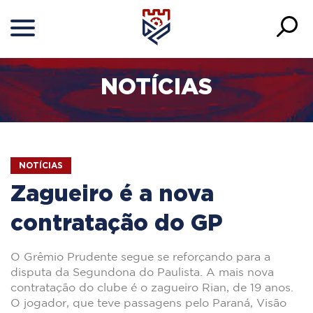
NOTÍCIAS
NOTÍCIAS
Zagueiro é a nova
contratação do GP
O Grêmio Prudente segue se reforçando para a
disputa da Segundona do Paulista. A mais nova
contratação do clube é o zagueiro Rian, de 19 anos.
O jogador, que teve passagens pelo Paraná, Visão